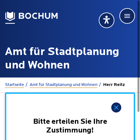
Men
Deutsch
Deutsch
Übersetzung wählen (öffnet sich in Google Transla
Übersetzung wähl
Suchbegriff
Amt für Stadtplanung
115 anrufen
Mehr erfahren
und Wohnen
Sie sind hier:
Startseite
Amt für Stadtplanung und Wohnen
Herr Reitz
Rathaus
Hinweis
Online-Dienste - Serviceportal
Lebenslagen
Dienstleistungen von A-Z
Bitte erteilen Sie Ihre
Dienstleistungen nach Lebenslagen
Online-Terminbuchung
Zustimmung!
Politik
Neu in Bochum