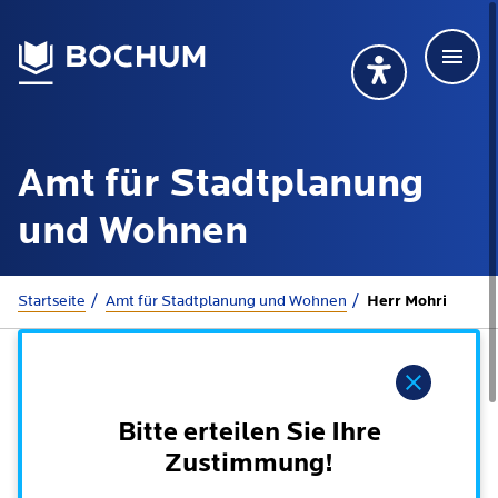
Men
Deutsch
Deutsch
Übersetzung wählen (öffnet sich in Google Transla
Übersetzung wähl
Suchbegriff
Amt für Stadtplanung
115 anrufen
Mehr erfahren
und Wohnen
Sie sind hier:
Startseite
Amt für Stadtplanung und Wohnen
Herr Mohri
Rathaus
Hinweis
Online-Dienste - Serviceportal
Lebenslagen
Dienstleistungen von A-Z
Bitte erteilen Sie Ihre
Dienstleistungen nach Lebenslagen
Online-Terminbuchung
Zustimmung!
Politik
Neu in Bochum