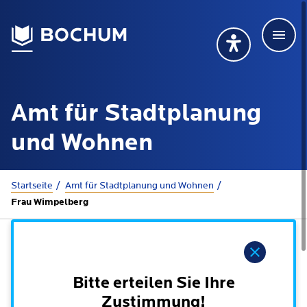
Men
Deutsch
Deutsch
Übersetzung wählen (öffnet sich in Google Transla
Übersetzung wähl
Suchbegriff
Amt für Stadtplanung
115 anrufen
Mehr erfahren
und Wohnen
Sie sind hier:
Startseite
Amt für Stadtplanung und Wohnen
Rathaus
Frau Wimpelberg
Online-Dienste - Serviceportal
Lebenslagen
Hinweis
Dienstleistungen von A-Z
Dienstleistungen nach Lebenslagen
Bitte erteilen Sie Ihre
Online-Terminbuchung
Politik
Zustimmung!
Neu in Bochum