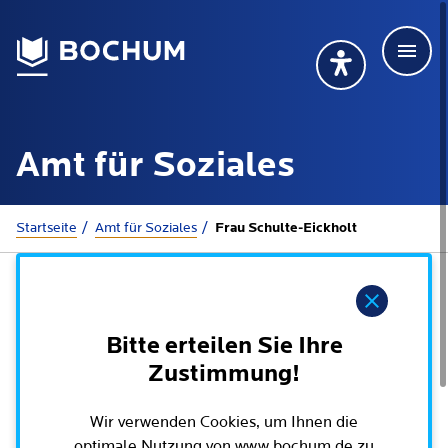
Men
Deutsch
Deutsch
Übersetzung wählen (öffnet sich in Google Transla
Übersetzung wähl
Suchbegriff
Amt für Soziales
115 anrufen
Mehr erfahren
Sie sind hier:
Startseite
Amt für Soziales
Frau Schulte-Eickholt
Rathaus
Hinweis
Online-Dienste - Serviceportal
Bitte erteilen Sie Ihre
Lebenslagen
Zustimmung!
Dienstleistungen von A-Z
Dienstleistungen nach Lebenslagen
Online-Terminbuchung
Wir verwenden Cookies, um Ihnen die
Politik
Neu in Bochum
optimale Nutzung von www.bochum.de zu