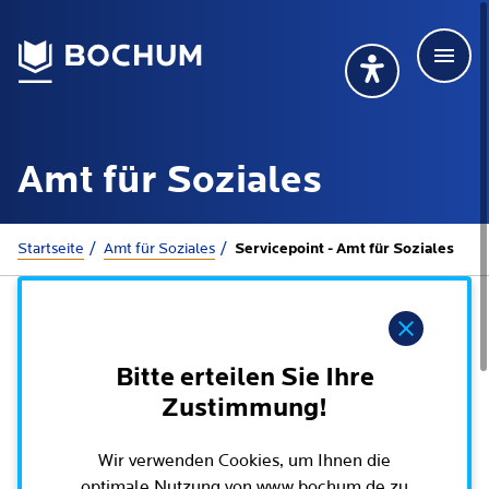
Men
Deutsch
Deutsch
Übersetzung wählen (öffnet sich in Google Transla
Übersetzung wähl
Suchbegriff
Amt für Soziales
115 anrufen
Mehr erfahren
Sie sind hier:
Startseite
Amt für Soziales
Servicepoint - Amt für Soziales
Rathaus
Hinweis
Online-Dienste - Serviceportal
Bitte erteilen Sie Ihre
Lebenslagen
Zustimmung!
Dienstleistungen von A-Z
Dienstleistungen nach Lebenslagen
Online-Terminbuchung
Wir verwenden Cookies, um Ihnen die
Politik
Neu in Bochum
optimale Nutzung von www.bochum.de zu