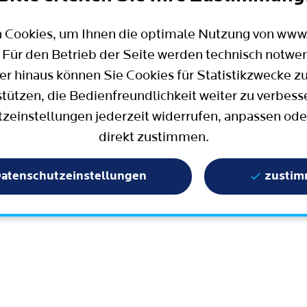
Mobilität
Wahlen in Bochum
Bauen, Wohnen und Umzug
Büro für Bürgerbeteiligung
 Cookies, um Ihnen die optimale Nutzung von ww
Stadtpolitik - einfach erklärt
ter
 Für den Betrieb der Seite werden technisch notwe
Aktuelle Presse­meldungen
er hinaus können Sie Cookies für Statistikzwecke z
Wissenschaft und Bildung
stützen, die Bedienfreundlichkeit weiter zu verbess
zeinstellungen jederzeit widerrufen, anpassen ode
Europa und Internationales
direkt zustimmen.
Geschichte / Tradition
Statistik und Zahlen
atenschutzeinstellungen
zusti
Terminbuchung
Mängelmelder / Bochum App