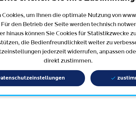
Mobilität
Wahlen in Bochum
Bauen, Wohnen und Umzug
Büro für Bürgerbeteiligung
 Cookies, um Ihnen die optimale Nutzung von ww
Stadtpolitik - einfach erklärt
ter
 Für den Betrieb der Seite werden technisch notwe
Aktuelle Presse­meldungen
er hinaus können Sie Cookies für Statistikzwecke z
Wissenschaft und Bildung
stützen, die Bedienfreundlichkeit weiter zu verbess
zeinstellungen jederzeit widerrufen, anpassen ode
Europa und Internationales
direkt zustimmen.
Geschichte / Tradition
Statistik und Zahlen
atenschutzeinstellungen
zusti
Terminbuchung
Mängelmelder / Bochum App