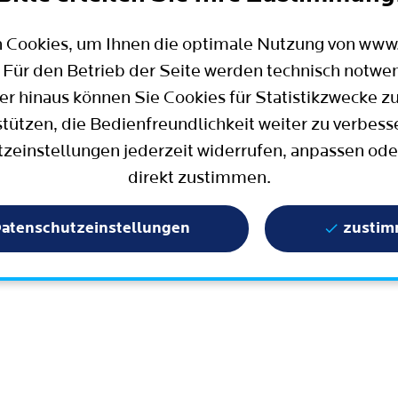
Mobilität
Wahlen in Bochum
Bauen, Wohnen und Umzug
Büro für Bürgerbeteiligung
 Cookies, um Ihnen die optimale Nutzung von ww
Stadtpolitik - einfach erklärt
ter
 Für den Betrieb der Seite werden technisch notwe
Aktuelle Presse­meldungen
er hinaus können Sie Cookies für Statistikzwecke z
Wissenschaft und Bildung
stützen, die Bedienfreundlichkeit weiter zu verbess
zeinstellungen jederzeit widerrufen, anpassen ode
Europa und Internationales
direkt zustimmen.
Geschichte / Tradition
Statistik und Zahlen
atenschutzeinstellungen
zusti
Terminbuchung
Mängelmelder / Bochum App