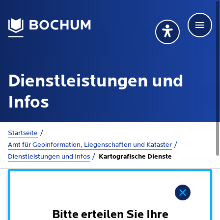
Men
Deutsch
Deutsch
Übersetzung wählen (öffnet sich in Google Transla
Übersetzung wähl
Suchbegriff
Dienstleistungen und
115 anrufen
Mehr erfahren
Infos
Sie sind hier:
Startseite
Rathaus
Amt für Geoinformation, Liegenschaften und Kataster
Dienstleistungen und Infos
Kartografische Dienste
Online-Dienste - Serviceportal
Lebenslagen
Dienstleistungen von A-Z
Hinweis
Dienstleistungen nach Lebenslagen
Online-Terminbuchung
Politik
Bitte erteilen Sie Ihre
Neu in Bochum