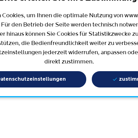
Mobilität
Wahlen in Bochum
Bauen, Wohnen und Umzug
Büro für Bürgerbeteiligung
 Cookies, um Ihnen die optimale Nutzung von ww
Stadtpolitik - einfach erklärt
ter
 Für den Betrieb der Seite werden technisch notwe
Aktuelle Presse­meldungen
er hinaus können Sie Cookies für Statistikzwecke z
Wissenschaft und Bildung
stützen, die Bedienfreundlichkeit weiter zu verbess
zeinstellungen jederzeit widerrufen, anpassen ode
Europa und Internationales
direkt zustimmen.
Geschichte / Tradition
Statistik und Zahlen
atenschutzeinstellungen
zusti
Terminbuchung
Mängelmelder / Bochum App