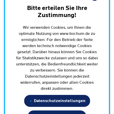
Leichte Sprache
Rat der Stadt Bochum
Bitte erteilen Sie Ihre
Migration und Integration
Rathauskalender
Bürgerbeteiligung und Bürgerinfo
Zustimmung!
Ausschüsse und Beiräte
Ehe und Trennung
Amtsblatt / Ausschreibungen / Ortsrecht
BürgerEcho / Bochum-App
Oberbürgermeister, Bürgermeisterinnen und
Geburt und Kindheit
Wir verwenden Cookies, um Ihnen die
Haushalt
Rund um Bochum
Bürgermeister
Bürgerkonferenzen
optimale Nutzung von www.bochum.de zu
Schule, (Aus-)Bildung und Studium
Arbeitgeberin Stadt Bochum
ermöglichen. Für den Betrieb der Seite
Bezirksvertretungen
Ehrenamt
Bürgersprechstunden
Arbeit und Rente
werden technisch notwendige Cookies
Oberbürgermeister und Verwaltungsvorstand
Schnellnavigation
Wahlen in Bochum
Radfahren in Bochum
Büro für Bürgerbeteiligung
gesetzt. Darüber hinaus können Sie Cookies
Dienstleistungen für Unternehmen
Bürgerbüro
für Statistikzwecke zulassen und uns so dabei
Stadtpolitik - einfach erklärt
Geoportal und Stadtplan
Aktuelle Presse­meldungen
Mobilität
unterstützen, die Bedienfreundlichkeit weiter
Geoportal und Stadtplan
Bisherige Oberbürgermeisterinnen und
E-Mobilität / Verkehr / Parken / Baustellen
5 Botschaften für Bochum
zu verbessern. Sie können die
(Online)Dienste
Terminbuchung
Oberbürgermeister
Bauen, Wohnen und Umzug
Datenschutzeinstellungen jederzeit
Wissenschaft und Bildung
Bürgerbeteiligungsplattform
Bochumer Vertretung in den Parlamenten
Engagement und Beteiligung
widerrufen, anpassen oder allen Cookies
Europa und Internationales
direkt zustimmen.
Tierhaltung und Wildtiere
Geschichte / Tradition
Gesundheit und Krankheit
Datenschutzeinstellungen
Familie und Kita
Karriere und Jobs
Statistik und Zahlen
Tod