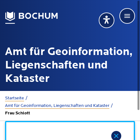
Men
Deutsch
Deutsch
Übersetzung wählen (öffnet sich in Google Transla
Übersetzung wähl
Suchbegriff
Amt für Geoinformation,
115 anrufen
Mehr erfahren
Liegenschaften und
Kataster
Rathaus
Sie sind hier:
Startseite
Amt für Geoinformation, Liegenschaften und Kataster
Online-Dienste - Serviceportal
Lebenslagen
Frau Schlott
Dienstleistungen von A-Z
Dienstleistungen nach Lebenslagen
Online-Terminbuchung
Politik
Hinweis
Neu in Bochum