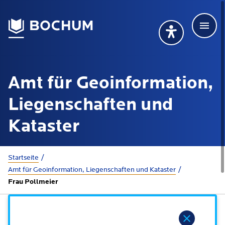
Men
Deutsch
Deutsch
Übersetzung wählen (öffnet sich in Google Transla
Übersetzung wähl
Suchbegriff
Amt für Geoinformation,
115 anrufen
Mehr erfahren
Liegenschaften und
Kataster
Rathaus
Sie sind hier:
Startseite
Amt für Geoinformation, Liegenschaften und Kataster
Online-Dienste - Serviceportal
Lebenslagen
Frau Pollmeier
Dienstleistungen von A-Z
Dienstleistungen nach Lebenslagen
Online-Terminbuchung
Politik
Hinweis
Neu in Bochum