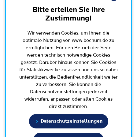
Leichte Sprache
Rat der Stadt Bochum
Bitte erteilen Sie Ihre
Migration und Integration
Rathauskalender
Bürgerbeteiligung und Bürgerinfo
Zustimmung!
Ausschüsse und Beiräte
Ehe und Trennung
Amtsblatt / Ausschreibungen / Ortsrecht
BürgerEcho / Bochum-App
Oberbürgermeister, Bürgermeisterinnen und
Geburt und Kindheit
Wir verwenden Cookies, um Ihnen die
Haushalt
Rund um Bochum
Bürgermeister
Bürgerkonferenzen
optimale Nutzung von www.bochum.de zu
Schule, (Aus-)Bildung und Studium
Arbeitgeberin Stadt Bochum
ermöglichen. Für den Betrieb der Seite
Bezirksvertretungen
Ehrenamt
Bürgersprechstunden
Arbeit und Rente
werden technisch notwendige Cookies
Oberbürgermeister und Verwaltungsvorstand
Schnellnavigation
Wahlen in Bochum
Radfahren in Bochum
Büro für Bürgerbeteiligung
gesetzt. Darüber hinaus können Sie Cookies
Dienstleistungen für Unternehmen
Bürgerbüro
für Statistikzwecke zulassen und uns so dabei
Stadtpolitik - einfach erklärt
Geoportal und Stadtplan
Aktuelle Presse­meldungen
Mobilität
unterstützen, die Bedienfreundlichkeit weiter
Geoportal und Stadtplan
Bisherige Oberbürgermeisterinnen und
E-Mobilität / Verkehr / Parken / Baustellen
5 Botschaften für Bochum
zu verbessern. Sie können die
(Online)Dienste
Terminbuchung
Oberbürgermeister
Bauen, Wohnen und Umzug
Datenschutzeinstellungen jederzeit
Wissenschaft und Bildung
Bürgerbeteiligungsplattform
Bochumer Vertretung in den Parlamenten
Engagement und Beteiligung
widerrufen, anpassen oder allen Cookies
Europa und Internationales
direkt zustimmen.
Tierhaltung und Wildtiere
Geschichte / Tradition
Gesundheit und Krankheit
Datenschutzeinstellungen
Familie und Kita
Karriere und Jobs
Statistik und Zahlen
Tod