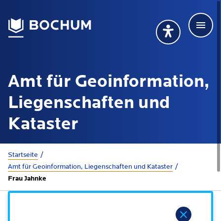
Men
Deutsch
Deutsch
Übersetzung wählen (öffnet sich in Google Transla
Übersetzung wähl
Suchbegriff
Amt für Geoinformation,
115 anrufen
Mehr erfahren
Liegenschaften und
Kataster
Rathaus
Sie sind hier:
Startseite
Amt für Geoinformation, Liegenschaften und Kataster
Online-Dienste - Serviceportal
Lebenslagen
Frau Jahnke
Dienstleistungen von A-Z
Dienstleistungen nach Lebenslagen
Online-Terminbuchung
Politik
Hinweis
Neu in Bochum