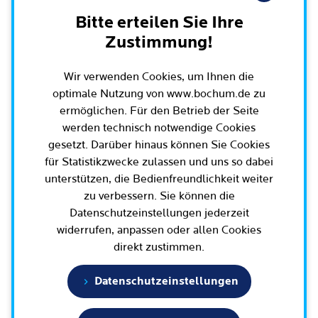
Leichte Sprache
Rat der Stadt Bochum
Bitte erteilen Sie Ihre
Migration und Integration
Rathauskalender
Bürgerbeteiligung und Bürgerinfo
Zustimmung!
Ausschüsse und Beiräte
Ehe und Trennung
Amtsblatt / Ausschreibungen / Ortsrecht
BürgerEcho / Bochum-App
Oberbürgermeister, Bürgermeisterinnen und
Geburt und Kindheit
Wir verwenden Cookies, um Ihnen die
Haushalt
Rund um Bochum
Bürgermeister
Bürgerkonferenzen
optimale Nutzung von www.bochum.de zu
Schule, (Aus-)Bildung und Studium
Arbeitgeberin Stadt Bochum
ermöglichen. Für den Betrieb der Seite
Bezirksvertretungen
Ehrenamt
Bürgersprechstunden
Arbeit und Rente
werden technisch notwendige Cookies
Oberbürgermeister und Verwaltungsvorstand
Schnellnavigation
Wahlen in Bochum
Radfahren in Bochum
Büro für Bürgerbeteiligung
gesetzt. Darüber hinaus können Sie Cookies
Dienstleistungen für Unternehmen
Bürgerbüro
für Statistikzwecke zulassen und uns so dabei
Stadtpolitik - einfach erklärt
Geoportal und Stadtplan
Aktuelle Presse­meldungen
Mobilität
unterstützen, die Bedienfreundlichkeit weiter
Geoportal und Stadtplan
Bisherige Oberbürgermeisterinnen und
E-Mobilität / Verkehr / Parken / Baustellen
5 Botschaften für Bochum
zu verbessern. Sie können die
(Online)Dienste
Terminbuchung
Oberbürgermeister
Bauen, Wohnen und Umzug
Datenschutzeinstellungen jederzeit
Wissenschaft und Bildung
Bürgerbeteiligungsplattform
Bochumer Vertretung in den Parlamenten
Engagement und Beteiligung
widerrufen, anpassen oder allen Cookies
Europa und Internationales
direkt zustimmen.
Tierhaltung und Wildtiere
Geschichte / Tradition
Gesundheit und Krankheit
Datenschutzeinstellungen
Familie und Kita
Karriere und Jobs
Statistik und Zahlen
Tod