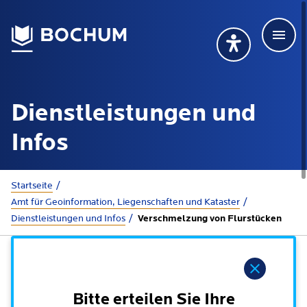
Men
Deutsch
Deutsch
Übersetzung wählen (öffnet sich in Google Transla
Übersetzung wähl
Suchbegriff
Dienstleistungen und
115 anrufen
Mehr erfahren
Infos
Sie sind hier:
Startseite
Rathaus
Amt für Geoinformation, Liegenschaften und Kataster
Dienstleistungen und Infos
Verschmelzung von Flurstücken
Online-Dienste - Serviceportal
Lebenslagen
Dienstleistungen von A-Z
Hinweis
Dienstleistungen nach Lebenslagen
Online-Terminbuchung
Politik
Bitte erteilen Sie Ihre
Neu in Bochum