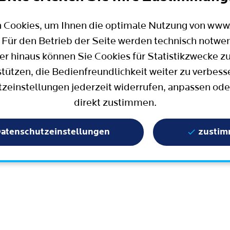
Mobilität
Wahlen in Bochum
Bauen, Wohnen und Umzug
Büro für Bürgerbeteiligung
 Cookies, um Ihnen die optimale Nutzung von ww
Stadtpolitik - einfach erklärt
ter
 Für den Betrieb der Seite werden technisch notwe
Aktuelle Presse­meldungen
er hinaus können Sie Cookies für Statistikzwecke z
Wissenschaft und Bildung
stützen, die Bedienfreundlichkeit weiter zu verbess
zeinstellungen jederzeit widerrufen, anpassen ode
Europa und Internationales
direkt zustimmen.
Geschichte / Tradition
Statistik und Zahlen
atenschutzeinstellungen
zusti
Terminbuchung
Mängelmelder / Bochum App