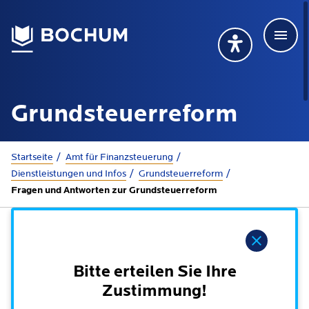
Men
Deutsch
Deutsch
Übersetzung wählen (öffnet sich in Google Transla
Übersetzung wähl
Suchbegriff
Grundsteuerreform
115 anrufen
Mehr erfahren
Sie sind hier:
Startseite
Amt für Finanzsteuerung
Dienstleistungen und Infos
Grundsteuerreform
Fragen und Antworten zur Grundsteuerreform
Rathaus
Online-Dienste - Serviceportal
Hinweis
Lebenslagen
Dienstleistungen von A-Z
Bitte erteilen Sie Ihre
Dienstleistungen nach Lebenslagen
Online-Terminbuchung
Zustimmung!
Politik
Neu in Bochum