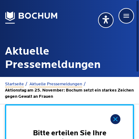
Men
Deutsch
Deutsch
Übersetzung wählen (öffnet sich in Google Transla
Übersetzung wähl
Suchbegriff
Aktuelle
115 anrufen
Mehr erfahren
Pressemeldungen
Sie sind hier:
Startseite
Aktuelle Presse­meldungen
Rathaus
Aktionstag am 25. November: Bochum setzt ein starkes Zeichen
gegen Gewalt an Frauen
Online-Dienste - Serviceportal
Lebenslagen
Dienstleistungen von A-Z
Hinweis
Dienstleistungen nach Lebenslagen
Online-Terminbuchung
Politik
Bitte erteilen Sie Ihre
Neu in Bochum