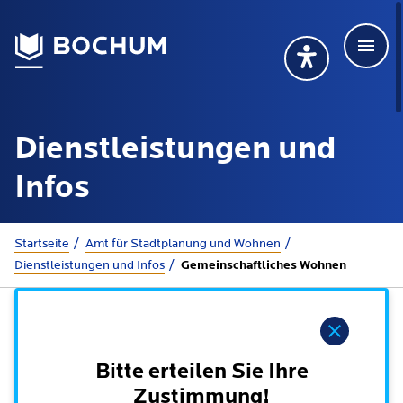
Men
Deutsch
Deutsch
Übersetzung wählen (öffnet sich in Google Transla
Übersetzung wähl
Suchbegriff
Dienstleistungen und
115 anrufen
Mehr erfahren
Infos
Sie sind hier:
Startseite
Amt für Stadtplanung und Wohnen
Rathaus
Dienstleistungen und Infos
Gemeinschaftliches Wohnen
Online-Dienste - Serviceportal
Lebenslagen
Hinweis
Dienstleistungen von A-Z
Dienstleistungen nach Lebenslagen
Bitte erteilen Sie Ihre
Online-Terminbuchung
Politik
Zustimmung!
Neu in Bochum